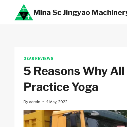
Skip
Mina Sc Jingyao Machiner
to
content
GEAR REVIEWS
5 Reasons Why All 
Practice Yoga
By
admin
4 May, 2022